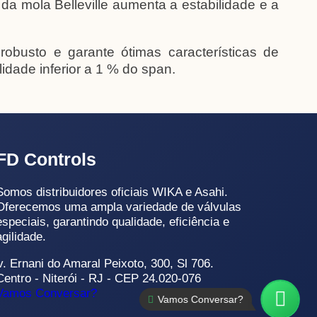
a mola Belleville aumenta a estabilidade e a
busto e garante ótimas características de
idade inferior a 1 % do span.
FD Controls
Somos distribuidores oficiais WIKA e Asahi.
Oferecemos uma ampla variedade de válvulas
especiais, garantindo qualidade, eficiência e
agilidade.
v. Ernani do Amaral Peixoto, 300, Sl 706.
Centro - Niterói - RJ - CEP 24.020-076
Vamos Conversar?
Vamos Conversar?