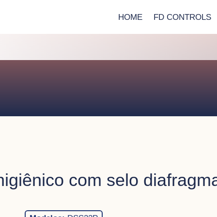
HOME
FD CONTROLS
igiênico com selo diafra