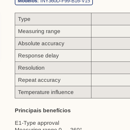
Modelos:
INY360D-F99-B16-V15
Type
Measuring range
Absolute accuracy
Response delay
Resolution
Repeat accuracy
Temperature influence
Principais benefícios
E1-Type approval
Measuring range 0 … 360°