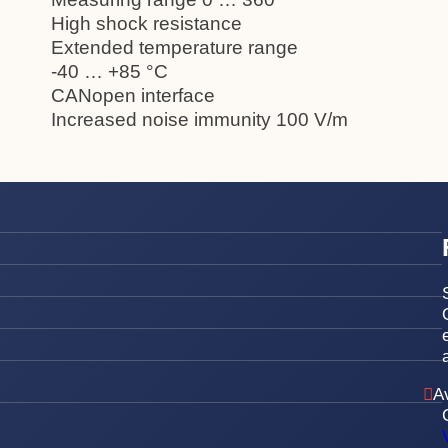
High shock resistance
Extended temperature range
-40 … +85 °C
CANopen interface
Increased noise immunity 100 V/m
A