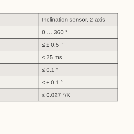
Inclination sensor, 2-axis
0 … 360 °
≤ ± 0.5 °
≤ 25 ms
≤ 0.1 °
≤ ± 0.1 °
≤ 0.027 °/K