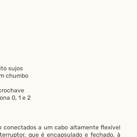
ito sujos
sem chumbo
icrochave
na 0, 1 e 2
o conectados a um cabo altamente flexível
erruptor, que é encapsulado e fechado, à