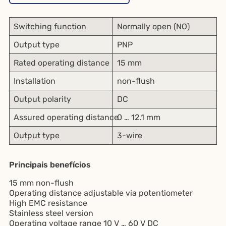
Switching function
Normally open (NO)
Output type
PNP
Rated operating distance
15 mm
Installation
non-flush
Output polarity
DC
Assured operating distance
0 … 12.1 mm
Output type
3-wire
Principais benefícios
15 mm non-flush
Operating distance adjustable via potentiometer
High EMC resistance
Stainless steel version
Operating voltage range 10 V … 60 V DC