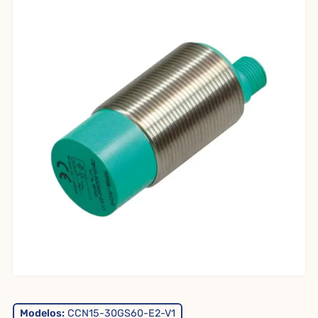
Modelos:
CCN15-30GS60-E2-V1